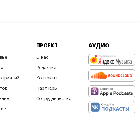
ПРОЕКТ
АУДИО
овье
О нас
та
Редакция
оприятий
Контакты
ртов
Партнеры
ение
Сотрудничество
are