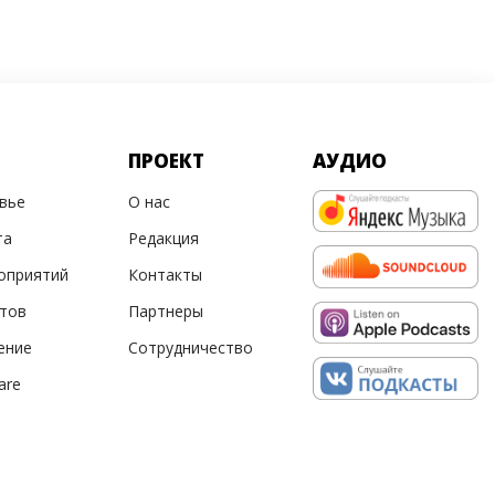
ПРОЕКТ
АУДИО
овье
О нас
та
Редакция
оприятий
Контакты
ртов
Партнеры
ение
Сотрудничество
are