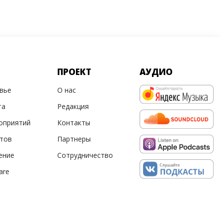
ПРОЕКТ
АУДИО
овье
О нас
та
Редакция
оприятий
Контакты
ртов
Партнеры
ение
Сотрудничество
are