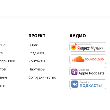
ПРОЕКТ
АУДИО
овье
О нас
та
Редакция
оприятий
Контакты
ртов
Партнеры
ение
Сотрудничество
are