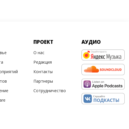
ПРОЕКТ
АУДИО
овье
О нас
та
Редакция
оприятий
Контакты
ртов
Партнеры
ение
Сотрудничество
are