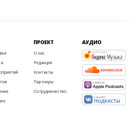
ПРОЕКТ
АУДИО
овье
О нас
та
Редакция
оприятий
Контакты
ртов
Партнеры
ение
Сотрудничество
are