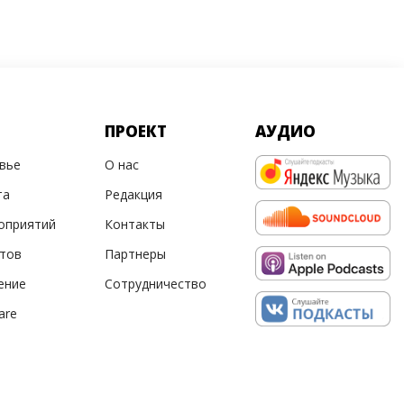
ПРОЕКТ
АУДИО
овье
О нас
та
Редакция
оприятий
Контакты
ртов
Партнеры
ение
Сотрудничество
are