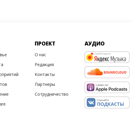
ПРОЕКТ
АУДИО
овье
О нас
та
Редакция
оприятий
Контакты
ртов
Партнеры
ение
Сотрудничество
are