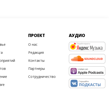
ПРОЕКТ
АУДИО
овье
О нас
та
Редакция
оприятий
Контакты
ртов
Партнеры
ение
Сотрудничество
are