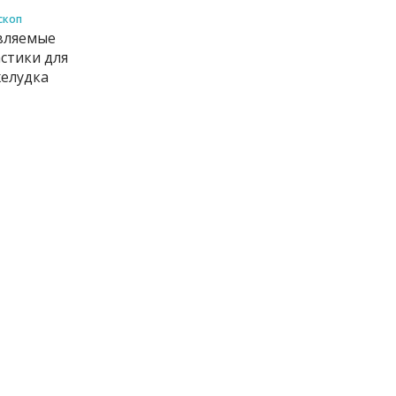
скоп
вляемые
стики для
желудка