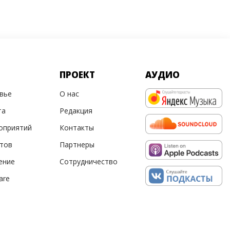
ПРОЕКТ
АУДИО
овье
О нас
та
Редакция
оприятий
Контакты
ртов
Партнеры
ение
Сотрудничество
are