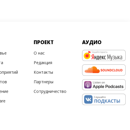
ПРОЕКТ
АУДИО
овье
О нас
та
Редакция
оприятий
Контакты
ртов
Партнеры
ение
Сотрудничество
are