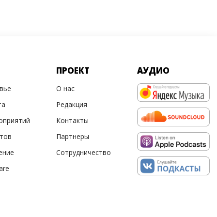
ПРОЕКТ
АУДИО
овье
О нас
та
Редакция
оприятий
Контакты
ртов
Партнеры
ение
Сотрудничество
are