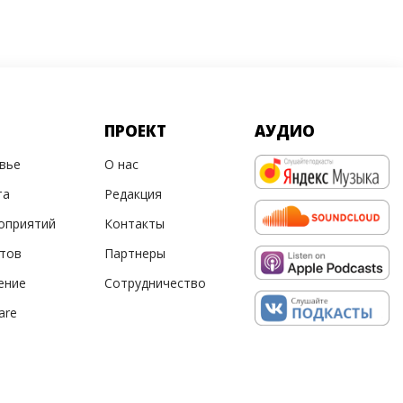
ПРОЕКТ
АУДИО
овье
О нас
та
Редакция
оприятий
Контакты
ртов
Партнеры
ение
Сотрудничество
are