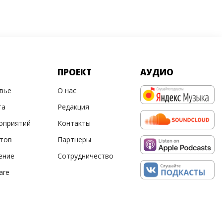
ПРОЕКТ
АУДИО
овье
О нас
та
Редакция
оприятий
Контакты
ртов
Партнеры
ение
Сотрудничество
are