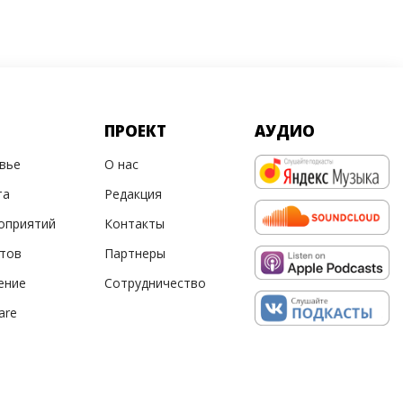
ПРОЕКТ
АУДИО
овье
О нас
та
Редакция
оприятий
Контакты
ртов
Партнеры
ение
Сотрудничество
are