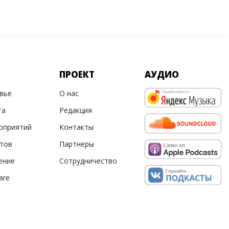
ПРОЕКТ
АУДИО
овье
О нас
та
Редакция
оприятий
Контакты
ртов
Партнеры
ение
Сотрудничество
are