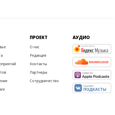
ПРОЕКТ
АУДИО
овье
О нас
та
Редакция
оприятий
Контакты
ртов
Партнеры
ение
Сотрудничество
are