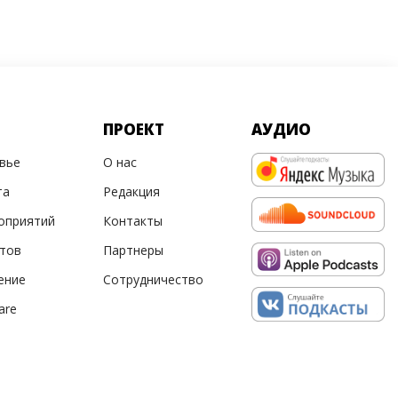
ПРОЕКТ
АУДИО
овье
О нас
та
Редакция
оприятий
Контакты
ртов
Партнеры
ение
Сотрудничество
are