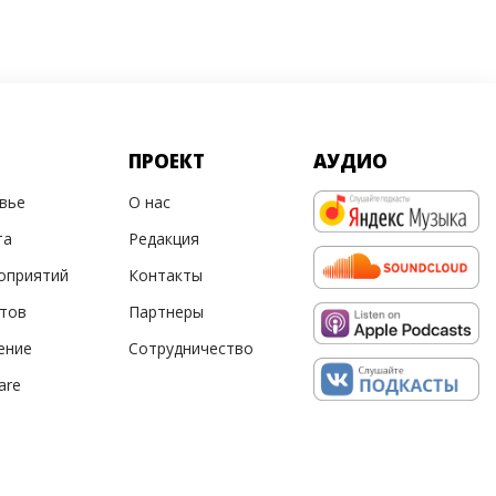
ПРОЕКТ
АУДИО
овье
О нас
та
Редакция
оприятий
Контакты
ртов
Партнеры
ение
Сотрудничество
are