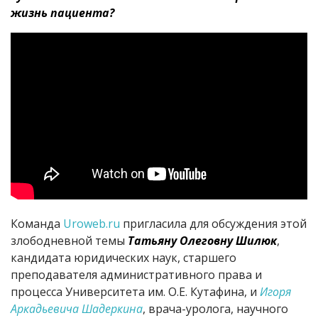
жизнь пациента?
Команда
Uroweb.ru
пригласила для обсуждения этой
злободневной темы
Татьяну Олеговну Шилюк
,
кандидата юридических наук, старшего
преподавателя административного права и
процесса Университета им. О.Е. Кутафина, и
Игоря
Аркадьевича Шадеркина
, врача-уролога, научного