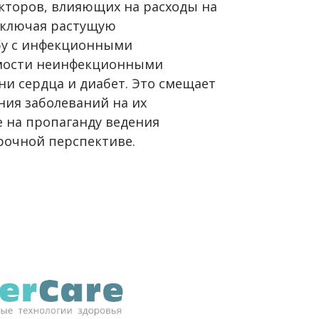
кторов, влияющих на расходы на
включая растущую
бу с инфекционными
емости неинфекционными
ни сердца и диабет. Это смещает
ния заболеваний на их
е на пропаганду ведения
рочной перспективе.