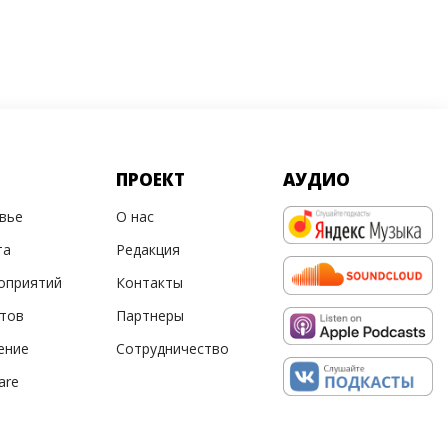
ПРОЕКТ
АУДИО
овье
О нас
та
Редакция
оприятий
Контакты
ртов
Партнеры
ение
Сотрудничество
are