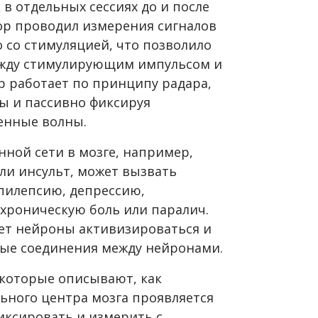
 в отдельных сессиях до и после
ор проводил измерения сигналов
 со стимуляцией, что позволило
ежду стимулирующим импульсом и
ор работает по принципу радара,
ы и пассивно фиксируя
енные волны.
нной сети в мозге, например,
ли инсульт, может вызвать
эпилепсию, депрессию,
 хроническую боль или паралич.
яет нейроны активизироваться и
вые соединения между нейронами.
 которые описывают, как
ьного центра мозга проявляется
фиксировать и измерить с