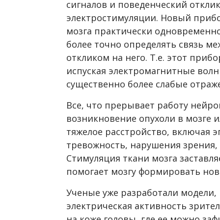
сигналов и поведенческий отклик
электростимуляции. Новый приб
мозга практически одновременно
более точно определять связь м
откликом на него. Т.е. этот приб
испуская электромагнитные волн
существенно более слабые отраж
Все, что прерывает работу нейро
возникновение опухоли в мозге и
тяжелое расстройство, включая 
тревожность, нарушения зрения,
Стимуляция ткани мозга заставл
помогает мозгу формировать но
Ученые уже разработали модели,
электрическая активность зрител
на коже головы, где ее можно за