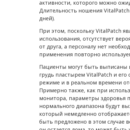
активности, которого можно ожи
Длительность ношения VitalPatch 
дней).
При этом, поскольку VitalPatch я
использования, отсутствует веро
от друга, а персоналу нет необх
применения повторно используе
Пациенты могут быть выписаны и
грудь пластырем VitalPatch и его
режиме и в реальном времени ото
Примерно также, как при исполь
монитора, параметры здоровья п
нормального диапазона будут в
который немедленно отображается
быть предложено в этом случае в
он остается дома, то может быть 