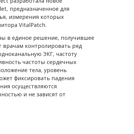
ect разработала новое
let, предназначенное для
ья, измерения которых
тора VitalPatch.
нены в единое решение, получившее
ет врачам контролировать ряд
одноканальную ЭКГ, частоту
ивность частоты сердечных
положение тела, уровень
может фиксировать падения
ения осуществляются
ностью и не зависят от