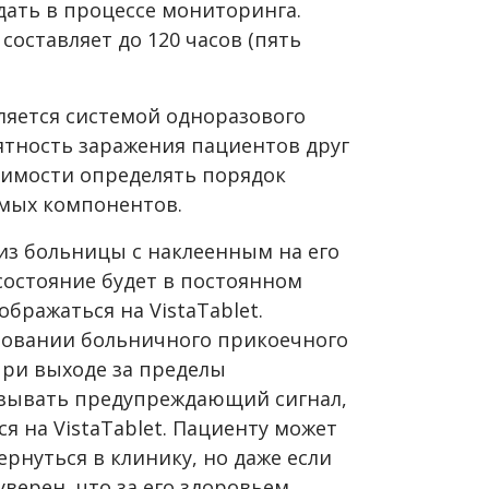
дать в процессе мониторинга.
составляет до 120 часов (пять
вляется системой одноразового
ятность заражения пациентов друг
одимости определять порядок
мых компонентов.
з больницы с наклеенным на его
 состояние будет в постоянном
бражаться на VistaTablet.
зовании больничного прикоечного
ри выходе за пределы
ызывать предупреждающий сигнал,
 на VistaTablet. Пациенту может
ернуться в клинику, но даже если
уверен, что за его здоровьем