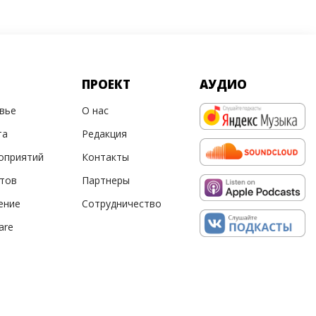
ПРОЕКТ
АУДИО
овье
О нас
та
Редакция
оприятий
Контакты
ртов
Партнеры
ение
Сотрудничество
are