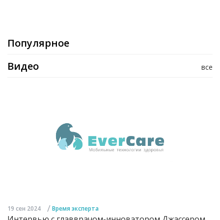
Популярное
Видео
все
/
19 сен 2024
Время эксперта
Интервью с главврачом-инноватором Джассером