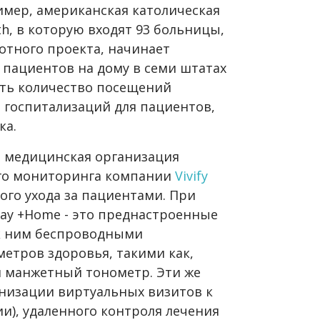
имер, американская католическая
th, в которую входят 93 больницы,
отного проекта, начинает
 пациентов на дому в семи штатах
ить количество посещений
госпитализаций для пациентов,
ка.
а медицинская организация
ого мониторинга компании
Vivify
ого ухода за пациентами. При
ay +Home - это преднастроенные
к ним беспроводными
етров здоровья, такими как,
и манжетный тонометр. Эти же
низации виртуальных визитов к
и), удаленного контроля лечения