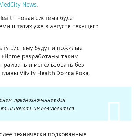
MedCity News
.
ealth новая система будет
еми штатах уже в августе текущего
эту систему будут и пожилые
ys +Home разработаны таким
страивать и использовать без
лавы Viivify Health Эрика Рока,
дном, предназначенное для
ить и начать им пользоваться.
более технически подкованные