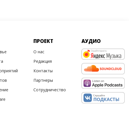
ПРОЕКТ
АУДИО
овье
О нас
та
Редакция
оприятий
Контакты
ртов
Партнеры
ение
Сотрудничество
are