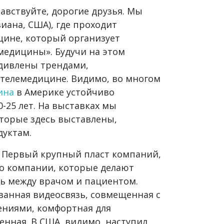
авствуйте, дорогие друзья. Мы
иана, США), где проходит
цине, который организует
медицины». Будучи на этом
удивлены трендами,
телемедицине. Видимо, во многом
ина
в Америке устойчиво
-25 лет. На выставках мы
оторые здесь выставлены,
дуктам.
:
Первый крупный пласт компаний,
то компании, которые делают
ь между врачом и пациентом.
ванная видеосвязь, совмещенная с
ниями, комфортная для
енная. В США, видимо, наступил