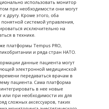
ционально использовать монитор
этом при необходимости они могут
к другу. Кроме этого, оба
 понятной системой управления,
роваться исключительно на
ться в технике.
й же платформы Tempus PRO,
ликобритании и ряда стран НАТО.
формации данные пациента могут
твующей электронной медицинской
 времени передаваться врачам в
иему пациента. Сама платформа
 интегрировать в нее новые
я или при необходимости их для
ряд сложных аксессуаров, таких
тема мониторинга анестетического