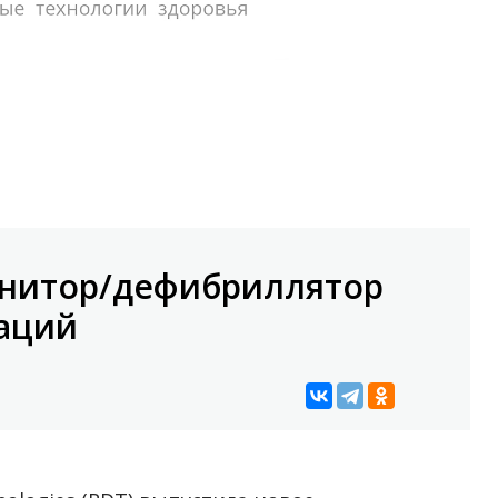
онитор/дефибриллятор
аций