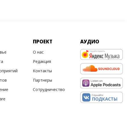
ПРОЕКТ
АУДИО
овье
О нас
та
Редакция
оприятий
Контакты
ртов
Партнеры
ение
Сотрудничество
are