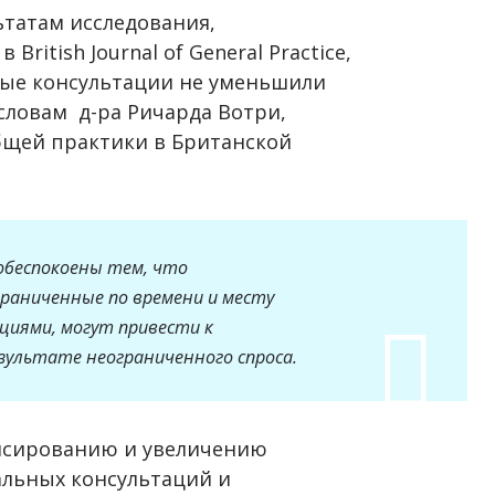
ьтатам исследования,
ritish Journal of General Practice,
ные консультации не уменьшили
 словам д-ра Ричарда Вотри,
бщей практики в Британской
обеспокоены тем, что
граниченные по времени и месту
циями, могут привести к
езультате неограниченного спроса.
ансированию и увеличению
альных консультаций и