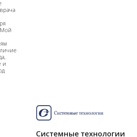
е
 врача
ря
«Мой
иям
аличие
а,
е и
од
Системные технологии