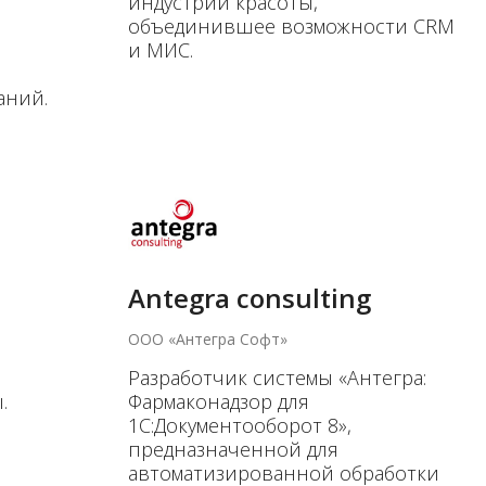
индустрии красоты,
объединившее возможности CRM
и
и МИС.
аний.
Antegra consulting
ООО «Антегра Софт»
Разработчик системы «Антегра:
.
Фармаконадзор для
1С:Документооборот 8»,
предназначенной для
автоматизированной обработки