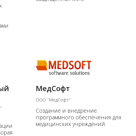
х
ами
ый
МедСофт
ООО "МедСофт"
"
Создание и внедрение
программного обеспечения для
медицинских учреждений.
зации
торая