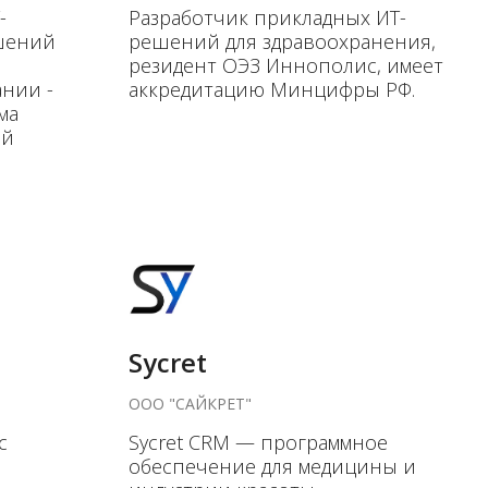
-
Разработчик прикладных ИТ-
ешений
решений для здравоохранения,
резидент ОЭЗ Иннополис, имеет
ании -
аккредитацию Минцифры РФ.
ма
ой
Sycret
ООО "САЙКРЕТ"
с
Sycret CRM — программное
обеспечение для медицины и