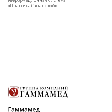
информационная система
«Практика.Санаторий»
Гаммамед