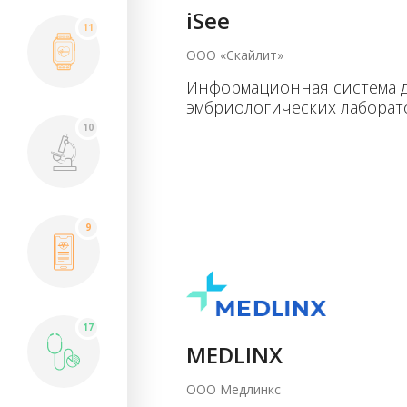
iSee
11
ООО «Скайлит»
Информационная система 
эмбриологических лабора
10
9
17
MEDLINX
ООО Медлинкс