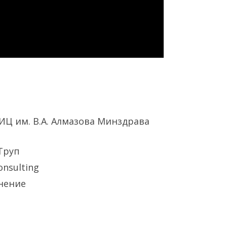
ИЦ им. В.А. Алмазова Минздрава
 Труп
nsulting
мнение