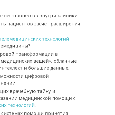
изнес-процессов внутри клиники.
ть пациентов засчет расширения
телемедицинских технологий
елемедицины?
фровой трансформации в
 медицинских вещей», облачные
интеллект и большие данные.
зможности цифровой
анении.
щих врачебную тайну и
казании медицинской помощи с
их технологий
.
в системах помощи принятия