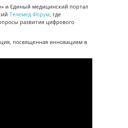
во» и Единый медицинский портал
кий
Телемед Форум
, где
опросы развития цифрового
кция, посвященная инновациям в