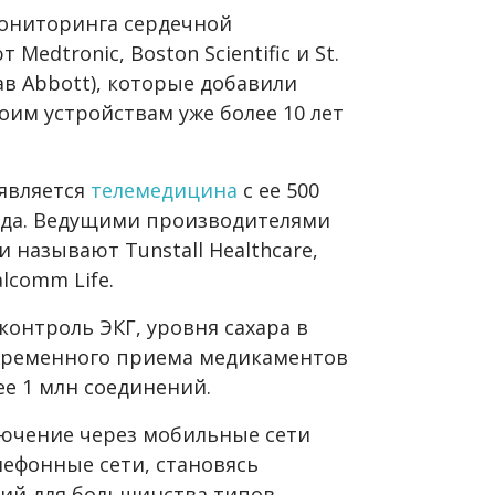
мониторинга сердечной
edtronic, Boston Scientific и St.
тав Abbott), которые добавили
оим устройствам уже более 10 лет
является
телемедицина
с ее 500
года. Ведущими производителями
 называют Tunstall Healthcare,
alcomm Life.
контроль ЭКГ, уровня сахара в
евременного приема медикаментов
нее 1 млн соединений.
ючение через мобильные сети
лефонные сети, становясь
ий для большинства типов