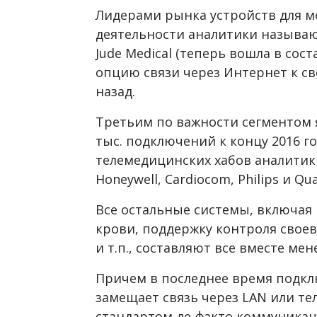
Лидерами рынка устройств для 
деятельности аналитики называют M
Jude Medical (теперь вошла в сос
опцию связи через Интернет к св
назад.
Третьим по важности сегментом 
тыс. подключений к концу 2016 
телемедицинских хабов аналитики
Honeywell, Cardiocom, Philips и Qu
Все остальные системы, включая 
крови, поддержку контроля сво
и т.п., составляют все вместе ме
Причем в последнее время подкл
замещает связь через LAN или те
стандартом де-факто коммуникац