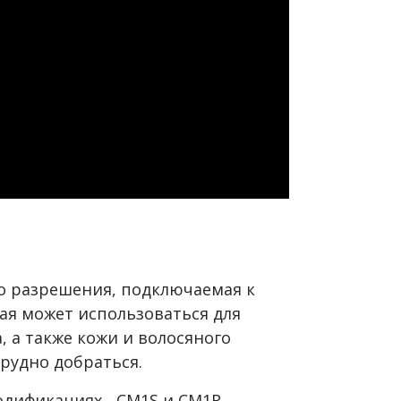
о разрешения, подключаемая к
ая может использоваться для
а, а также кожи и волосяного
 трудно добраться.
одификациях - CM1S и CM1R,