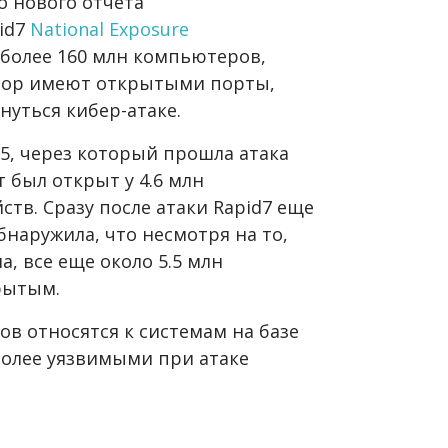
 нового отчета
id7
National Exposure
 более 160 млн компьютеров,
х пор имеют открытыми порты,
нуться кибер-атаке.
55, через который прошла атака
т был открыт у 4.6 млн
тв. Сразу после атаки Rapid7 еще
бнаружила, что несмотря на то,
а, все еще около 5.5 млн
рытым.
ов относятся к системам на базе
более уязвимыми при атаке