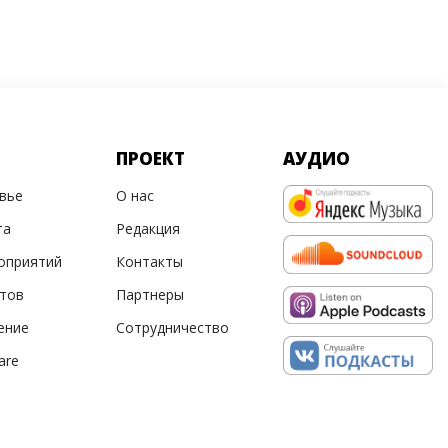
ПРОЕКТ
АУДИО
овье
О нас
та
Редакция
оприятий
Контакты
ртов
Партнеры
ение
Сотрудничество
are