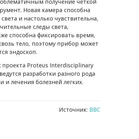
роблематичным получение четкой
трумент. Новая камера способна
света и настолько чувствительна,
чительные следы света,
кже способна фиксировать время,
квозь тело, поэтому прибор может
тся эндоскоп.
роекта Proteus Interdisciplinary
м ведутся разработки разного рода
и и лечения болезней легких.
Источник:
BBC