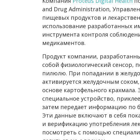
Компания
Proteus Digital Health
по
and Drug Administration, Управле
пищевых продуктов и лекарствен
использование разработанных им
инструмента контроля соблюден
медикаментов.
Продукт компании, разработанный
собой физиологический сенсор,
пилюлю. При попадании в желудо
активируется желудочным соком, 
основе картофельного крахмала. 
специальное устройство, прикле
затем передает информацию по б
Эти данные включают в себя пока
и верификацию употребления ле
посмотреть с помощью специали