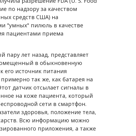
лучила разрешение FDA (U. S. Food
ние по надзору за качеством
ных средств США) на
и "умных" пилюль в качестве
ия пациентами приема
 пару лет назад, представляет
 помещенный в обыкновенную
к его источник питания
примерно так же, как батарея на
Этот датчик отсылает сигналы в
енное на коже пациента, который
еспроводной сети в смартфон.
затели здоровья, положение тела,
карств. Всю информацию можно
зированного приложения, а также