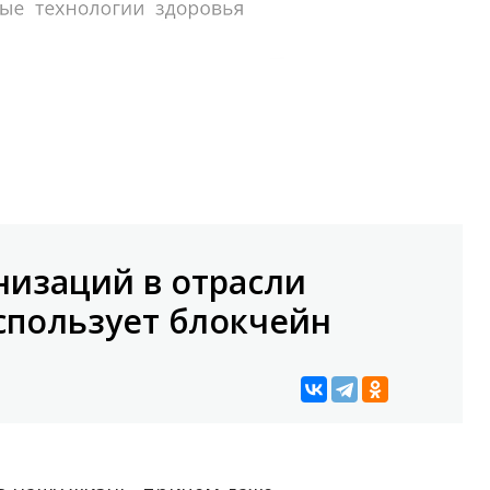
низаций в отрасли
спользует блокчейн