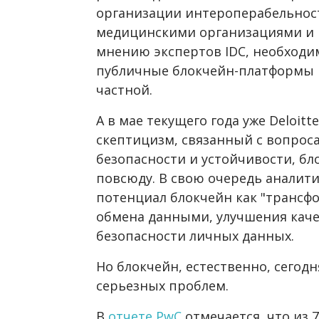
организации интероперабельност
медицинскими организациями и п
мнению экспертов IDC, необходи
публичные блокчейн-платформы 
частной.
А в мае текущего года уже Deloitt
скептицизм, связанный с вопрос
безопасности и устойчивости, бл
повсюду. В свою очередь аналити
потенциал блокчейн как "трансф
обмена данными, улучшения кач
безопасности личных данных.
Но блокчейн, естественно, сегодн
серьезных проблем.
В
отчете PwC
отмечается, что из 