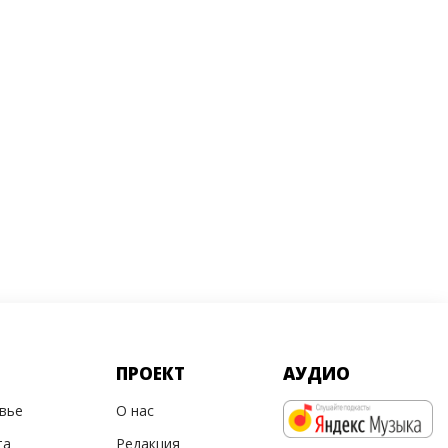
ПРОЕКТ
АУДИО
овье
О нас
та
Редакция