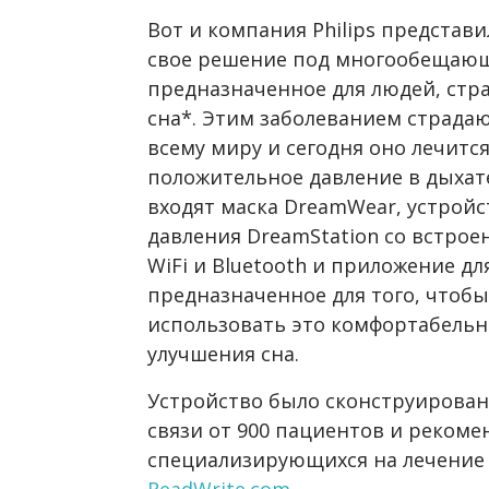
Вот и компания Philips представ
свое решение под многообещаю
предназначенное для людей, стр
сна*. Этим заболеванием страда
всему миру и сегодня оно лечит
положительное давление в дыхате
входят маска DreamWear, устрой
давления DreamStation со встро
WiFi и Bluetooth и приложение д
предназначенное для того, чтоб
использовать это комфортабельн
улучшения сна.
Устройство было сконструирован
связи от 900 пациентов и рекоме
специализирующихся на лечение 
ReadWrite.com
.