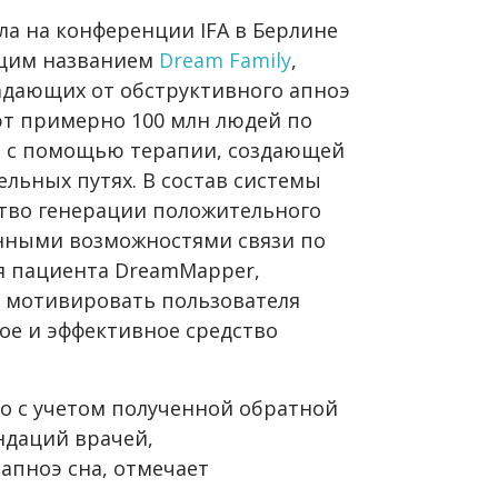
ила на конференции IFA в Берлине
щим названием
Dream Family
,
адающих от обструктивного апноэ
ют примерно 100 млн людей по
ся с помощью терапии, создающей
льных путях. В состав системы
ство генерации положительного
енными возможностями связи по
ля пациента DreamMapper,
ы мотивировать пользователя
ое и эффективное средство
о с учетом полученной обратной
ндаций врачей,
апноэ сна, отмечает