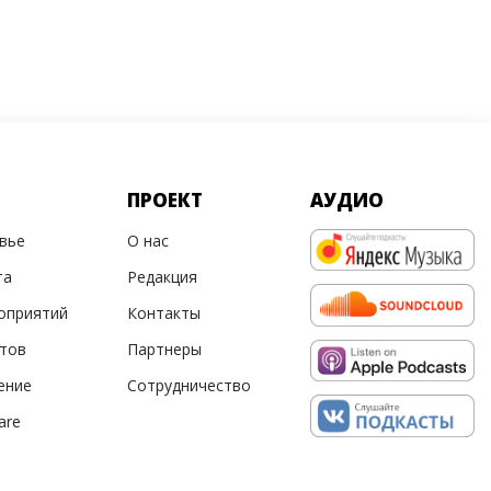
ПРОЕКТ
АУДИО
овье
О нас
та
Редакция
оприятий
Контакты
ртов
Партнеры
ение
Сотрудничество
are