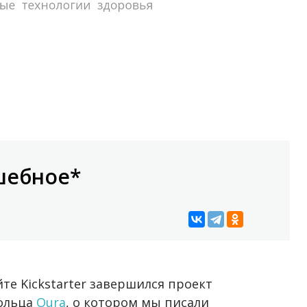
шебное*
те Kickstarter завершился проект
кольца
Oura
, о котором мы писали