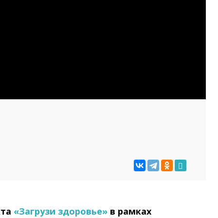
кта
«Загрузи здоровье»
в рамках