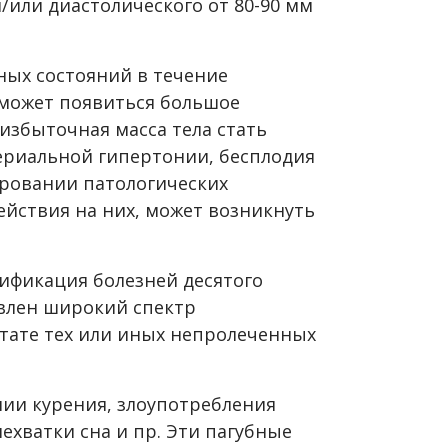
и/или диастолического от 80-90 мм
ных состояний в течение
 может появиться большое
 избыточная масса тела стать
ериальной гипертонии, бесплодия
ировании патологических
ействия на них, может возникнуть
ификация болезней десятого
авлен широкий спектр
ьтате тех или иных непролеченных
нии курения, злоупотребления
нехватки сна и пр. Эти пагубные