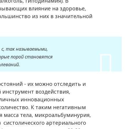
алкоголь, гиподинамия). В
азывающих влияние на здоровье,
ольшинство из них в значительной
 с, так называемыми,
орые порой становятся
олеваний.
стояний - их можно отследить и
 инструмент воздействия,
азличных инновационных
количество. К таким негативным
я масса тела, микроальбуминурия,
 систолического артериального