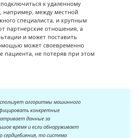
т подключиться к удаленному
и, например, между местной
жного специалиста, и крупным
т партнерские отношения, а
льтации и может поставить
 помощью может своевременно
е пациента, не потеряв при этом
,
использует алгоритмы машинного
ифицировать конкретные
матривает данные за
ьшое время и если обнаруживает
го сердцебиения, то система