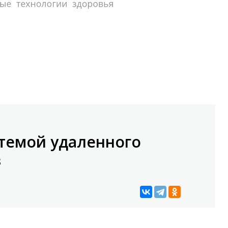
стемой удаленного
в