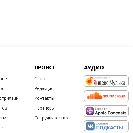
ПРОЕКТ
АУДИО
овье
О нас
та
Редакция
оприятий
Контакты
ртов
Партнеры
ение
Сотрудничество
are