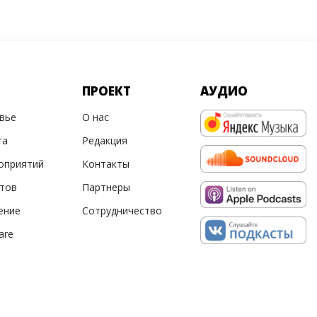
ПРОЕКТ
АУДИО
овье
О нас
та
Редакция
оприятий
Контакты
ртов
Партнеры
ение
Сотрудничество
are