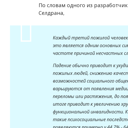
По словам одного из разработчи
Селдрана,
Каждый третий пожилой человек к
это является одним основных с
частоте причиной несчастных сл
Падение обычно приводит к уху
пожилых людей, снижению качест
возможностей социального общен
варьируются от появления медиц
переломы или растяжения, до поя
итоге приводит к увеличению хр
функциональной инвалидности. К
такие психосоциальные последств
появляются примерно у 44,7% - 6