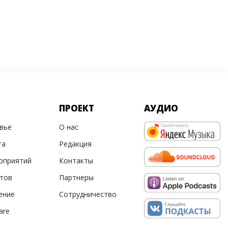
ПРОЕКТ
АУДИО
овье
О нас
та
Редакция
оприятий
Контакты
ртов
Партнеры
ение
Сотрудничество
are