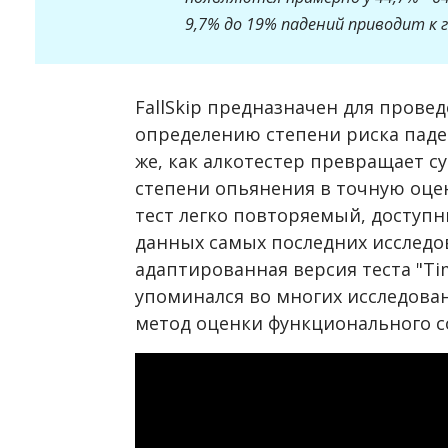
9,7% до 19% падений приводит к 
FallSkip предназначен для прове
определению степени риска паде
же, как алкотестер превращает 
степени опьянения в точную оцен
тест легко повторяемый, доступ
данных самых последних исследов
адаптированная версия теста "Ti
упоминался во многих исследова
метод оценки функционального с