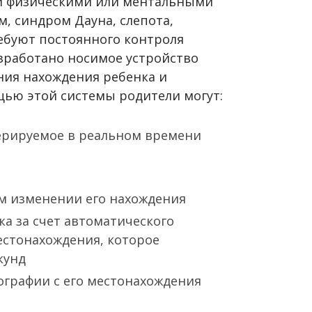
и физическими или ментальными
м, синдром Дауна, слепота,
ребуют постоянного контроля
азработано носимое устройство
ния нахождения ребенка и
щью этой системы родители могут:
ерируемое в реальном времени
а
м изменении его нахождения
а за счет автоматического
естонахождения, которое
кунд
ографии с его местонахождения