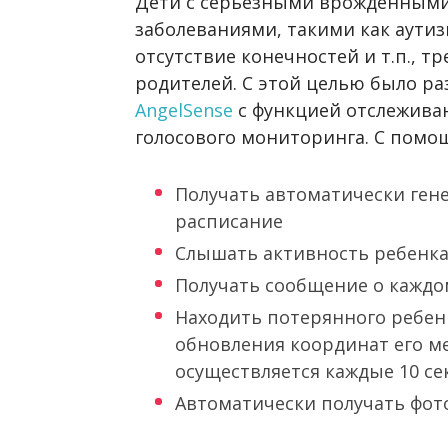
Дети с серьезными врожденным
заболеваниями, такими как аутиз
отсутствие конечностей и т.п., т
родителей. С этой целью было р
AngelSense
с функцией отслежива
голосового мониторинга. С помо
Получать автоматически ген
расписание
Слышать активность ребенк
Получать сообщение о каждо
Находить потерянного ребенк
обновления координат его м
осуществляется каждые 10 се
Автоматически получать фот