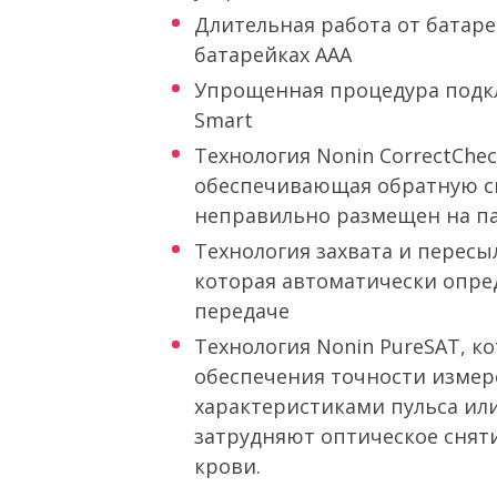
Длительная работа от батаре
батарейках AAA
Упрощенная процедура подк
Smart
Технология Nonin CorrectChec
обеспечивающая обратную св
неправильно размещен на п
Технология захвата и пересы
которая автоматически опред
передаче
Технология Nonin PureSAT, к
обеспечения точности измер
характеристиками пульса ил
затрудняют оптическое снят
крови.