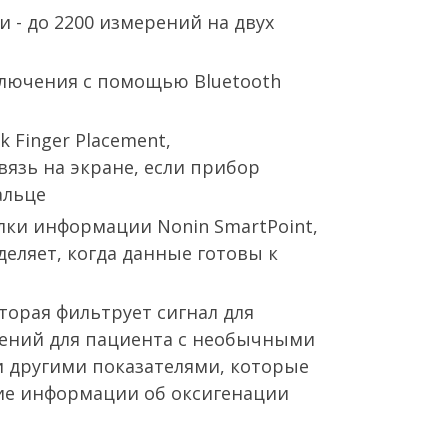
и - до 2200 измерений на двух
лючения с помощью Bluetooth
k Finger Placement,
язь на экране, если прибор
альце
лки информации Nonin SmartPoint,
еляет, когда данные готовы к
оторая фильтрует сигнал для
ений для пациента с необычными
и другими показателями, которые
ие информации об оксигенации