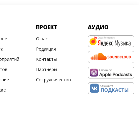
ПРОЕКТ
АУДИО
овье
О нас
та
Редакция
оприятий
Контакты
ртов
Партнеры
ение
Сотрудничество
are