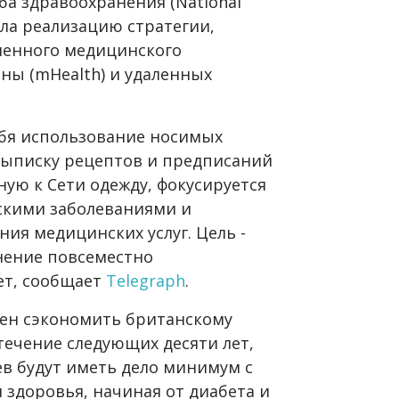
ба здравоохранения (National
чала реализацию стратегии,
ленного медицинского
ы (mHealth) и удаленных
ебя использование носимых
 выписку рецептов и предписаний
ую к Сети одежду, фокусируется
скими заболеваниями и
ия медицинских услуг. Цель -
нение повсеместно
ет, сообщает
Telegraph
.
жен сэкономить британскому
течение следующих десяти лет,
ев будут иметь дело минимум с
здоровья, начиная от диабета и