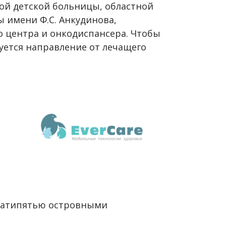
ной детской больницы, областной
 имени Ф.С. Анкудинова,
о центра и онкодиспансера. Чтобы
уется направление от лечащего
дцатипятью островными