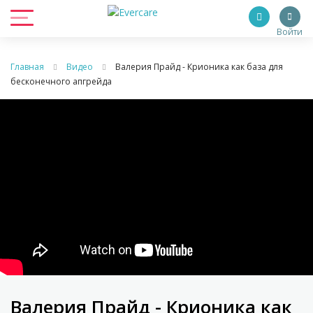
Войти
Главная
Видео
Валерия Прайд - Крионика как база для
бесконечного апгрейда
Валерия Прайд - Крионика как