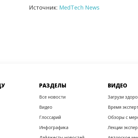
Источник:
MedTech News
ДУ
РАЗДЕЛЫ
ВИДЕО
Все новости
Загрузи здор
Видео
Время экспер
Глоссарий
Обзоры с мер
Инфографика
Лекции экспе
Дайджесты новостей
Авторское мн