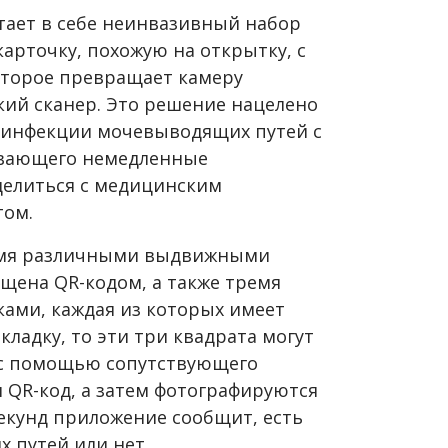
тает в себе неинвазивный набор
карточку, похожую на открытку, с
торое превращает камеру
кий сканер. Это решение нацелено
 инфекции мочевыводящих путей с
вающего немедленные
делиться с медицинским
том.
рьмя различными выдвижными
ащена QR-кодом, а также тремя
ми, каждая из которых имеет
вкладку, то эти три квадрата могут
о с помощью сопутствующего
 QR-код, а затем фотографируются
секунд приложение сообщит, есть
 путей или нет.