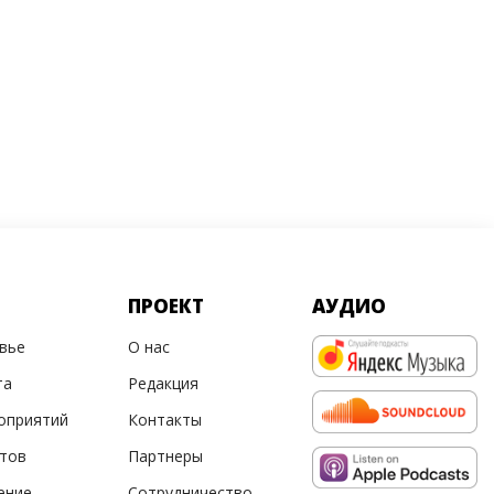
ПРОЕКТ
АУДИО
овье
О нас
та
Редакция
оприятий
Контакты
ртов
Партнеры
ение
Сотрудничество